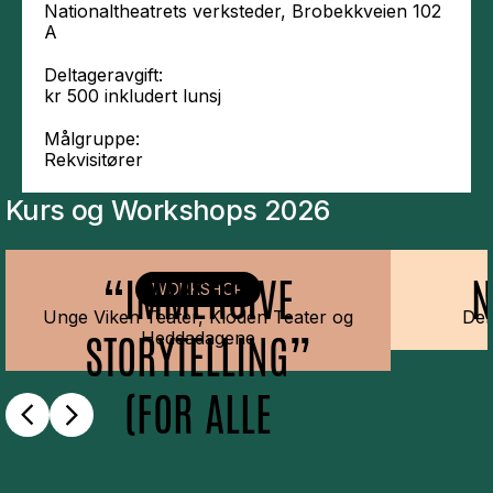
Nationaltheatrets verksteder, Brobekkveien 102
A
Deltageravgift:
kr 500 inkludert lunsj
Målgruppe:
Rekvisitører
Kurs og Workshops 2026
“IMMERSIVE
N
WORKSHOP
Unge Viken Teater, Kloden Teater og
Den
STORYTELLING”
Heddadagene
(FOR ALLE
FAGGRUPPER)