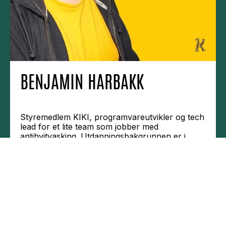
BENJAMIN HARBAKK
Styremedlem KIKI, programvareutvikler og tech
lead for et lite team som jobber med
antihvitvasking. Utdanningsbakgrunnen er i
kunst, og på fritiden lager han spill, leser og
skriver om KI, samt deltar som aktivist for
kunstnernes rettigheter.