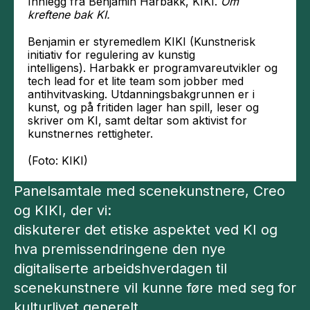
Innlegg fra Benjamin Harbakk, KIKI.
Om
kreftene bak KI.
Benjamin er styremedlem KIKI (Kunstnerisk
initiativ for regulering av kunstig
intelligens). Harbakk er programvareutvikler og
tech lead for et lite team som jobber med
antihvitvasking. Utdanningsbakgrunnen er i
kunst, og på fritiden lager han spill, leser og
skriver om KI, samt deltar som aktivist for
kunstnernes rettigheter.
(Foto: KIKI)
Panelsamtale med scenekunstnere, Creo
og KIKI, der vi:
diskuterer det etiske aspektet ved KI og
hva premissendringene den nye
digitaliserte arbeidshverdagen til
scenekunstnere vil kunne føre med seg for
kulturlivet generelt.