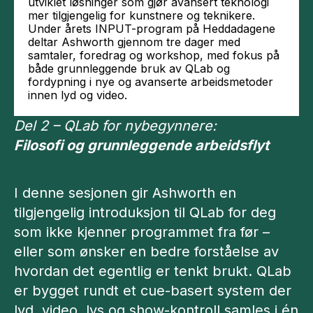
utviklet løsninger som gjør avansert teknologi
mer tilgjengelig for kunstnere og teknikere.
Under årets INPUT-program på Heddadagene
deltar Ashworth gjennom tre dager med
samtaler, foredrag og workshop, med fokus på
både grunnleggende bruk av QLab og
fordypning i nye og avanserte arbeidsmetoder
innen lyd og video.
Del 2 – QLab for nybegynnere:
Filosofi og grunnleggende arbeidsflyt
I denne sesjonen gir Ashworth en
tilgjengelig introduksjon til QLab for deg
som ikke kjenner programmet fra før –
eller som ønsker en bedre forståelse av
hvordan det egentlig er tenkt brukt. QLab
er bygget rundt et cue-basert system der
lyd, video, lys og show-kontroll samles i én