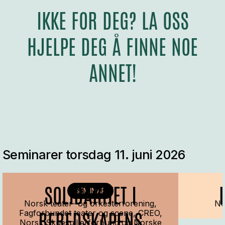
IKKE FOR DEG? LA OSS
HJELPE DEG Å FINNE NOE
ANNET!
Seminarer torsdag 11. juni 2026
SOLIDARITET I
SEMINAR
Norsk teater- og orkesterforening,
No
BEREDSKAPENS
Fagforbundet teater og scene, CREO,
Norsk Skuespillerforbund og Norske