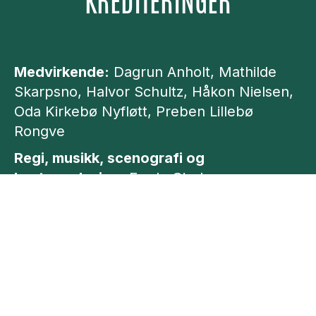
KREDITERINGER
Medvirkende:
Dagrun Anholt, Mathilde
Skarpsno, Halvor Schultz, Håkon Nielsen,
Oda Kirkebø Nyfløtt, Preben Lillebø
Rongve
Regi, musikk, scenografi og
kostymedesign:
Frode Gjerløw
Lysdesign:
Martin Myrvold
Dramaturg:
Nora Evensen