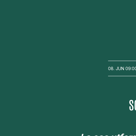
08. JUN
09:0
S