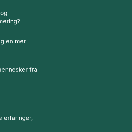
 og
mmering?
 og en mer
 mennesker fra
 erfaringer,