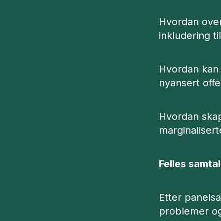
Hvordan over
inkludering t
Hvordan kan v
nyansert offe
Hvordan skape
marginaliser
Felles samta
Etter panelsa
problemer og