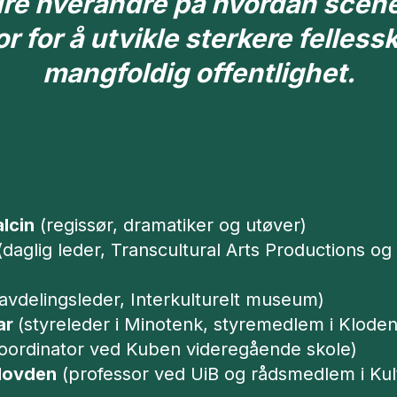
dre hverandre på hvordan sce
 for å utvikle sterkere felles
mangfoldig offentlighet.
alcin
(regissør, dramatiker og utøver)
daglig leder, Transcultural Arts Productions 
avdelingsleder, Interkulturelt museum)
ar
(styreleder i Minotenk, styremedlem i Kloden
koordinator ved Kuben videregående skole)
 Hovden
(professor ved UiB og rådsmedlem i Kul