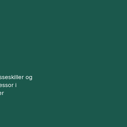
sseskiller og
essor i
er