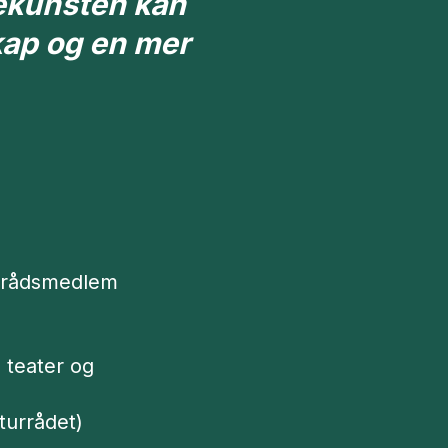
nekunsten kan
skap og en mer
og rådsmedlem
 teater og
turrådet)