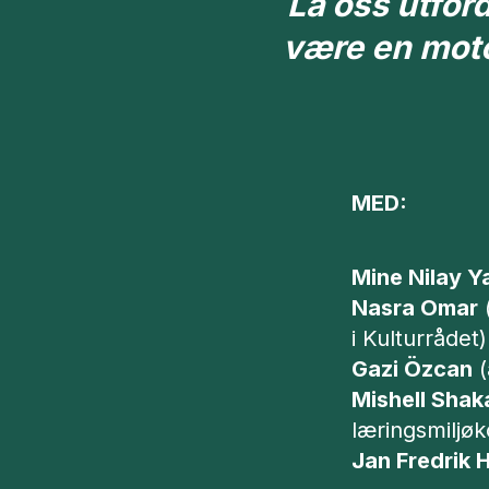
La oss utfor
være en motor
MED:
Mine Nilay Y
Nasra Omar
(
i Kulturrådet)
Gazi Özcan
(
Mishell Shak
læringsmiljø
Jan Fredrik