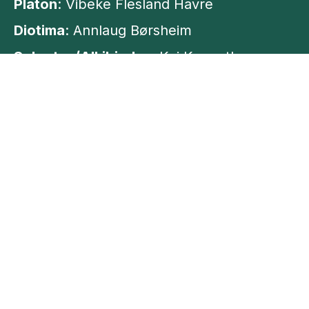
Platon
: Vibeke Flesland Havre
Diotima
: Annlaug Børsheim
Sokrates/Alkibiades
: Kai Kenneth
Hansson
Dramatiker
: Vibeke Flesland
Scenograf
: Julie Jensen / Silje Grimstad
Kostymedesign
: Julie Jensen
Lysdesign
: Silje Grimstad
Musiker/sanger
: Annlaug Børsheim
Produsent
: VFH-produksjoner i samarbeid
med Det Vestnorske Teateret
Casting av gjester
: Vibeke Flesland Havre
i samarbeid med lokale arrangører.