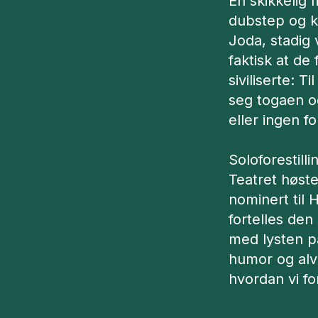
En skikkelig 
dubstep og ka
Joda, stadig
faktisk at de 
siviliserte: T
seg togaen og
eller ingen fo
Soloforestill
Teatret høste
nominert til 
fortelles de
med lysten p
humor og alv
hvordan vi for