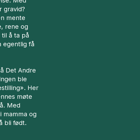
helse. Med
r gravid?
hen mente
ge, rene og
til å ta på
 egentlig få
 på Det Andre
lingen ble
stilling». Her
hennes møte
på. Med
 bli mamma og
 bli født.