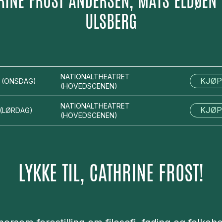
RINE FROST ANDERSEN, MATS ELDØEN
ULSBERG
NATIONALTHEATRET
KJØP
(
ONSDAG
)
(
HOVEDSCENEN
)
NATIONALTHEATRET
KJØP
(
LØRDAG
)
(
HOVEDSCENEN
)
LYKKE TIL, CATHRINE FROST!