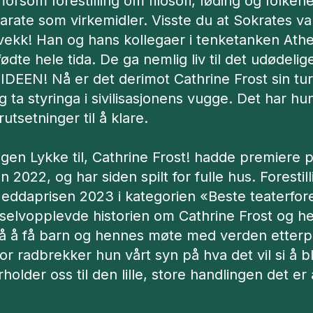
morsom forestilling om filosofi, føding og folke
rate som virkemidler. Visste du at Sokrates va
 vekk! Han og hans kollegaer i tenketanken At
fødte hele tida. De ga nemlig liv til det udødeli
il IDEEN! Nå er det derimot Cathrine Frost sin tur 
 ta styringa i sivilisasjonens vugge. Det har hun
rutsetninger til å klare.
ingen Lykke til, Cathrine Frost! hadde premiere
n 2022, og har siden spilt for fulle hus. Forestil
Heddaprisen 2023 i kategorien «Beste teaterfore
n selvopplevde historien om Cathrine Frost og 
å å få barn og hennes møte med verden etter
or radbrekker hun vårt syn på hva det vil si å
holder oss til den lille, store handlingen det er å