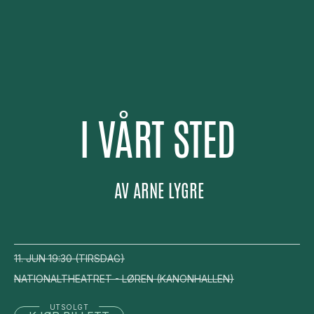
I VÅRT STED
AV
ARNE LYGRE
11. JUN
19:30
(
TIRSDAG
)
NATIONALTHEATRET - LØREN
(
KANONHALLEN
)
UTSOLGT