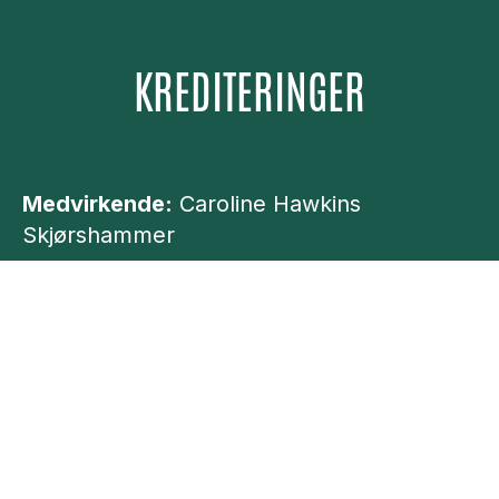
KREDITERINGER
Medvirkende:
Caroline Hawkins
Skjørshammer
Regi:
Caroline Hawkins Skjørshammer
Koreografi:
Caroline Hawkins
Skjørshammer
Musikalsk ansvarlig:
Vidar Løvstad
Scenografi:
Katarina Caspersen
Produsent/produksjonsassistent:
Lisa