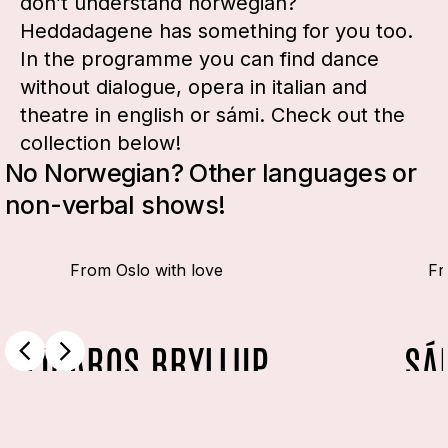
don’t understand norwegian?
Heddadagene has something for you too.
In the programme you can find dance
without dialogue, opera in italian and
theatre in english or sámi. Check out the
collection below!
No Norwegian? Other languages or
non-verbal shows!
From Oslo with love
Fr
FIGAROS BRYLLUP
SÁ
Wolfgang Amadeus Mozart
Ellána 